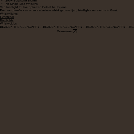
moment voor jezelf.
14e Eeuwse Crypte
200+ Belgische Bieren
70 Single Malt Whisky's
Van bierflight tot live optreden Beleef het bij ons
Een voorproefje van onze exclusieve whiskyproeverijen, bierflights en events in Gent.
Whiskyflights
Eventzaal
Bierflights
Whiskyclubs
BEZOEK THE GLENGARRY
Reserveren