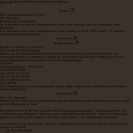
Home EN
Over Ons
Galerij
Contact
Menus
Home NL
Contact
Een ondergrondse parel in Gent
The Glengarry
Belgian beer- & whiskybar
De authentieke whisky- en bierervaring in hartje Gent, gelegen aan het historische Sint-
Baafsplein.
Een biercafé in een echte middeleeuwse crypte, midden in Gent. 200+ bieren, 70+ whisky's,
onder eeuwenoude gewelven.
Reserveren
Bekijk de kaart
Wij zijn in verlof tot en met 11/8!
Een avond bij The Glengarry
Midden op het historische Sint-Baafsplein verwelkomt onze bar een divers publiek van
whiskyliefhebbers en bierkenners. Beleef de authentieke Gentse sfeer terwijl je geniet van
zorgvuldig geselecteerde dranken en lokale versnaperingen.
LOCATIE
Sint-Baafsplein 32 - 9000 Gent
OPENINGSTIJDEN
Vrij: 16u00 tot 01u00
Zat: 13u30 tot 01u00
Zon: 13u30 tot 22u00
COLLECTIE
Van complexe gueuzes tot uitgesproken single malts. Ontdek onze 200 bieren & 70 whisky's.
PLAN UW BEZOEK
Reserveren
Over The Glengarry
Welkom bij The Glengarry. Een sfeervolle bier- en whiskybar in een middeleeuwse crypte onder
het Sint-Baafsplein in Gent.
De crypte dateert uit de 14e eeuw en werd zorgvuldig gerestaureerd. Vandaag vormt ze een
unieke plek waar historische sfeer en warme gastvrijheid samenkomen. Tussen eeuwenoude
gewelven ontdek je 200 bieren en 70 single malt whisky’s, van klassiek tot verrassend.
Kom proeven op je eigen tempo met een whiskyflight, een tasting met vrienden of een intiem